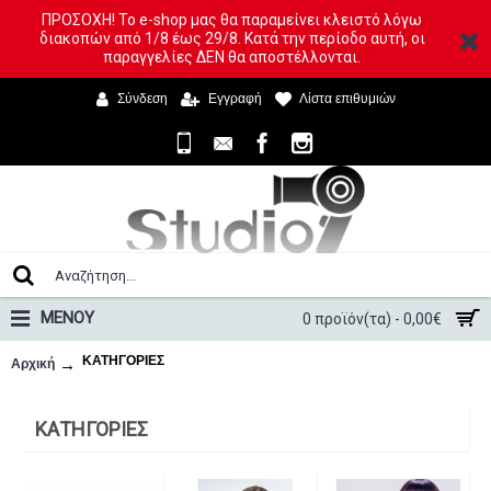
ΠΡΟΣΟΧΗ! Το e-shop μας θα παραμείνει κλειστό λόγω
διακοπών από 1/8 έως 29/8. Κατά την περίοδο αυτή, οι
παραγγελίες ΔΕΝ θα αποστέλλονται.
Σύνδεση
Εγγραφή
Λίστα επιθυμιών
ΜΕΝΟΥ
0 προϊόν(τα) - 0,00€
ΚΑΤΗΓΟΡΙΕΣ
Αρχική
ΚΑΤΗΓΟΡΙΕΣ