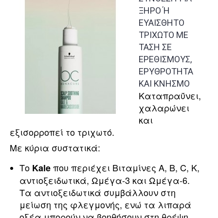
ΞΗΡΟ Ή
ΕΥΑΙΣΘΗΤΟ
ΤΡΙΧΩΤΟ ΜΕ
ΤΑΣΗ ΣΕ
ΕΡΕΘΙΣΜΟΥΣ,
ΕΡΥΘΡΟΤΗΤΑ
ΚΑΙ ΚΝΗΣΜΟ
Καταπραΰνει,
χαλαρώνει
και
εξισορροπεί το τριχωτό.
Με κύρια συστατικά:
Το
που περιέχει Βιταμίνες A, B, C, K,
Kale
αντιοξειδωτικά, Ωμέγα-3 και Ωμέγα-6.
Τα αντιοξειδωτικά συμβάλλουν στη
μείωση της φλεγμονής, ενώ τα λιπαρά
οξέα μπορούν να βοηθήσουν στη θρέψη