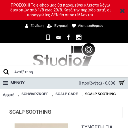
ΠΡΟΣΟΧΗ! Το e-shop μας θα παραμείνει κλειστό λόγω
διακοπών από 1/8 έως 29/8. Κατά την περίοδο αυτή, οι
παραγγελίες ΔΕΝ θα αποστέλλονται.
Σύνδεση
Εγγραφή
Λίστα επιθυμιών
ΜΕΝΟΥ
0 προϊόν(τα) - 0,00€
SCHWARZKOPF
SCALP CARE
SCALP SOOTHING
Αρχική
SCALP SOOTHING
ΣΥΝΘΕΣΗ ΓΙΑ