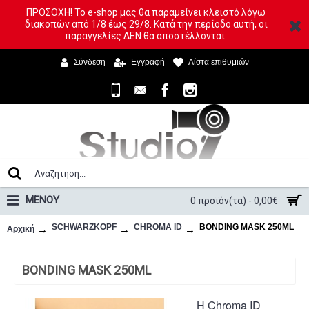
ΠΡΟΣΟΧΗ! Το e-shop μας θα παραμείνει κλειστό λόγω
διακοπών από 1/8 έως 29/8. Κατά την περίοδο αυτή, οι
παραγγελίες ΔΕΝ θα αποστέλλονται.
Σύνδεση
Εγγραφή
Λίστα επιθυμιών
ΜΕΝΟΥ
0 προϊόν(τα) - 0,00€
SCHWARZKOPF
CHROMA ID
BONDING MASK 250ML
Αρχική
BONDING MASK 250ML
Η Chroma ID