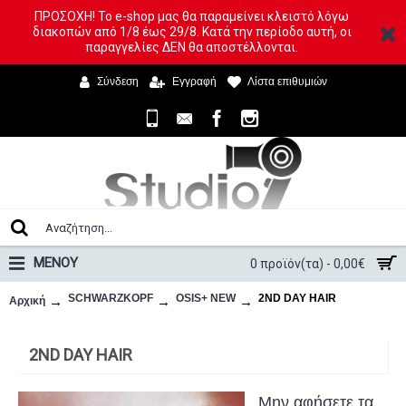
ΠΡΟΣΟΧΗ! Το e-shop μας θα παραμείνει κλειστό λόγω
διακοπών από 1/8 έως 29/8. Κατά την περίοδο αυτή, οι
παραγγελίες ΔΕΝ θα αποστέλλονται.
Σύνδεση
Εγγραφή
Λίστα επιθυμιών
ΜΕΝΟΥ
0 προϊόν(τα) - 0,00€
SCHWARZKOPF
OSIS+ NEW
2ND DAY HAIR
Αρχική
2ND DAY HAIR
Μην αφήσετε τα