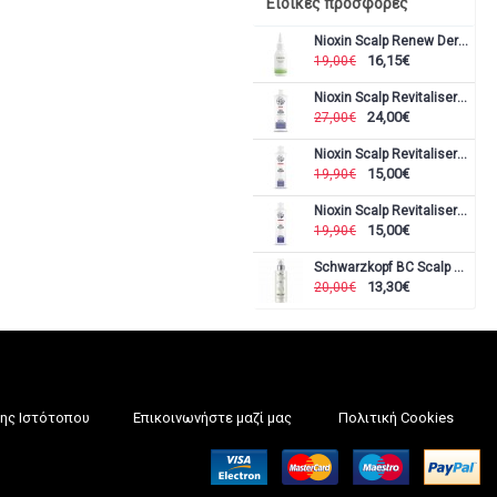
Ειδικές προσφορές
Nioxin Scalp Renew Dermabrasion 75ml
16,15€
19,00€
Nioxin Scalp Revitaliser Conditioner Σύστημα 5 1000ml
24,00€
27,00€
Nioxin Scalp Revitaliser Conditioner Σύστημα 5 300ml
15,00€
19,90€
Nioxin Scalp Revitaliser Conditioner Σύστημα 6 300ml
15,00€
19,90€
Schwarzkopf BC Scalp Genesis soothing serum 100ml
13,30€
20,00€
ης Ιστότοπου
Επικοινωνήστε μαζί μας
Πολιτική Cookies