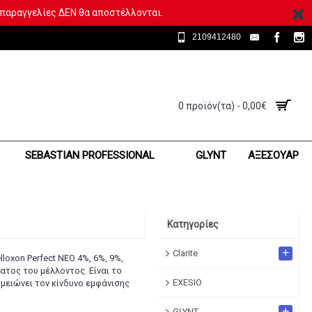
 παραγγελίες ΔΕΝ θα αποστέλλονται.
2109412480
0 προϊόν(τα) - 0,00€
SEBASTIAN PROFESSIONAL
GLYNT
ΑΞΕΣΟΥΑΡ
Κατηγορίες
+
Clarite
loxon Perfect ΝΕΟ 4%, 6%, 9%,
ματος του μέλλοντος. Είναι το
EXESIO
μειώνει τον κίνδυνο εμφάνισης
+
GLYNT