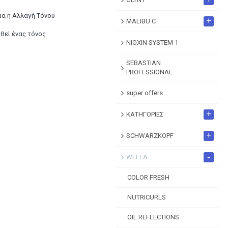
μα ή Αλλαγή Τόνου
+
MALIBU C
ωθεί ένας τόνος
NIOXIN SYSTEM 1
SEBASTIAN
PROFESSIONAL
super offers
+
ΚΑΤΗΓΟΡΙΕΣ
+
SCHWARZKOPF
-
WELLA
COLOR FRESH
NUTRICURLS
OIL REFLECTIONS