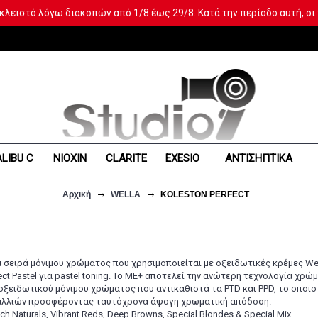
κλειστό λόγω διακοπών από 1/8 έως 29/8. Κατά την περίοδο αυτή, οι
LIBU C
NIOXIN
CLARITE
EXESIΟ
ΑΝΤΙΣΗΠΤΙΚΑ
Αρχική
WELLA
KOLESTON PERFECT
ια σειρά μόνιμου χρώματος που χρησιμοποιείται με οξειδωτικές κρέμες Wel
ect Pastel για pastel toning. Το ME+ αποτελεί την ανώτερη τεχνολογία χρώ
ξειδωτικού μόνιμου χρώματος που αντικαθιστά τα PTD και PPD, το οποίο 
μαλλιών προσφέροντας ταυτόχρονα άψογη χρωματική απόδοση.
Rich Naturals, Vibrant Reds, Deep Browns, Special Blondes & Special Mix