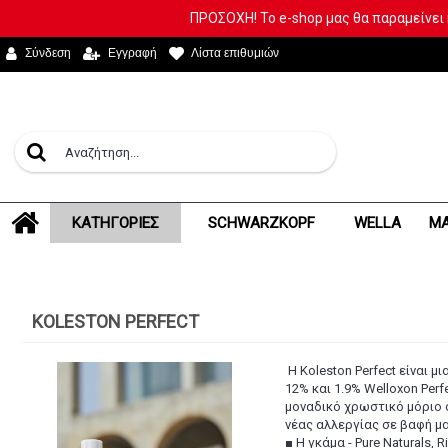
ΠΡΟΣΟΧΗ! Το e-shop μας θα παραμείνει 
Σύνδεση
Εγγραφή
Λίστα επιθυμιών
ΚΑΤΗΓΟΡΙΕΣ
SCHWARZKOPF
WELLA
MA
KOLESTON PERFECT
Η Koleston Perfect είναι μ
12% και 1.9% Welloxon Perf
μοναδικό χρωστικό μόριο ο
νέας αλλεργίας σε βαφή 
■ Η γκάμα - Pure Naturals, 