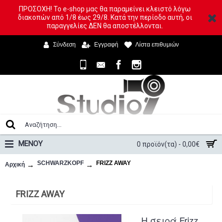
ΠΡΟΣΟΧΗ! Το e-shop μας θα παραμείνει κλειστό λόγω
διακοπών από 1/8 έως 29/8. Κατά την περίοδο αυτή, οι
παραγγελίες ΔΕΝ θα αποστέλλονται.
Σύνδεση
Εγγραφή
Λίστα επιθυμιών
ΜΕΝΟΥ
0 προϊόν(τα) - 0,00€
SCHWARZKOPF
FRIZZ AWAY
Αρχική
FRIZZ AWAY
Η σειρά Frizz