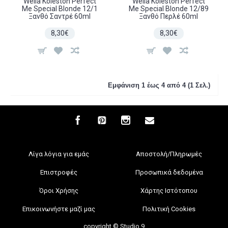
Wella Koleston Perfect
Wella Koleston Perfect
Me Special Blonde 12/1
Me Special Blonde 12/89
Ξανθό Σαντρέ 60ml
Ξανθό Περλέ 60ml
8,30€
8,30€
Εμφάνιση 1 έως 4 από 4 (1 Σελ.)
Λίγα λόγια για εμάς
Αποστολή/Πληρωμές
Επιστροφές
Προσωπικά δεδομένα
Όροι Χρήσης
Χάρτης Ιστότοπου
Επικοινωνήστε μαζί μας
Πολιτική Cookies
copyright © Studio 9