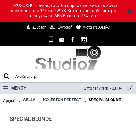
ΠΡΟΣΟΧΗ! Το e-shop μας θα παραμείνει κλειστό λόγω
διακοπών από 1/8 έως 29/8. Κατά την περίοδο αυτή, οι
παραγγελίες ΔΕΝ θα αποστέλλονται.
Σύνδεση
Εγγραφή
Λίστα επιθυμιών
ΜΕΝΟΥ
0 προϊόν(τα) - 0,00€
WELLA
KOLESTON PERFECT
SPECIAL BLONDE
Αρχική
SPECIAL BLONDE