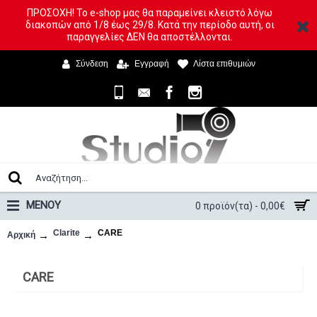
ΠΡΟΣΟΧΗ! Το e-shop μας θα παραμείνει κλειστό λόγω
διακοπών από 1/8 έως 29/8. Κατά την περίοδο αυτή, οι
παραγγελίες ΔΕΝ θα αποστέλλονται.
Σύνδεση
Εγγραφή
Λίστα επιθυμιών
ΜΕΝΟΥ
0 προϊόν(τα) - 0,00€
Clarite
CARE
Αρχική
CARE