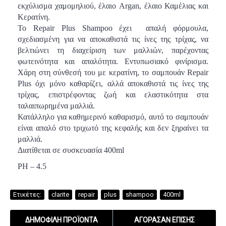
εκχύλισμα χαμομηλιού, έλαιο Argan, έλαιο Καμέλιας και
Κερατίνη.
Το Repair Plus Shampoo έχει απαλή φόρμουλα,
σχεδιασμένη για να αποκαθιστά τις ίνες της τρίχας, να
βελτιώνει τη διαχείριση των μαλλιών, παρέχοντας
φωτεινότητα και απαλότητα. Εντυπωσιακό φινίρισμα.
Χάρη στη σύνθεσή του με κερατίνη, το σαμπουάν Repair
Plus όχι μόνο καθαρίζει, αλλά αποκαθιστά τις ίνες της
τρίχας, επιστρέφοντας ζωή και ελαστικότητα στα
ταλαιπωρημένα μαλλιά.
Κατάλληλο για καθημερινό καθαρισμό, αυτό το σαμπουάν
είναι απαλό στο τριχωτό της κεφαλής και δεν ξηραίνει τα
μαλλιά.
Διατίθεται σε συσκευασία 400
ml
PH – 4.5
Ετικέτες:
clarite
,
repair
,
plus
,
shampoo
,
400ml
ΔΗΜΟΦΙΛΉ ΠΡΟΪΌΝΤΑ
ΑΓΌΡΑΣΑΝ ΕΠΊΣΗΣ