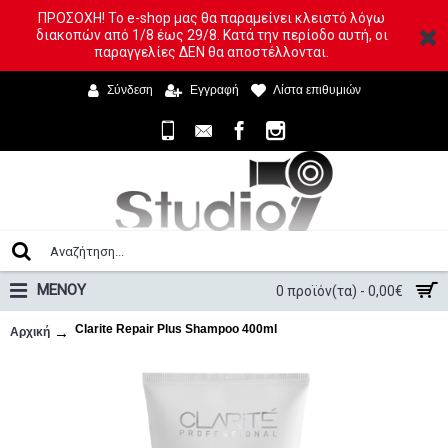
ΠΡΟΣΟΧΗ! Το e-shop μας θα παραμείνει κλειστό λόγω
διακοπών από 1/8 έως 29/8. Κατά την περίοδο αυτή, οι
παραγγελίες ΔΕΝ θα αποστέλλονται.
Σύνδεση
Εγγραφή
Λίστα επιθυμιών
ΜΕΝΟΥ
0 προϊόν(τα) - 0,00€
Clarite Repair Plus Shampoo 400ml
Αρχική