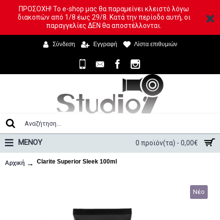
ΠΡΟΣΟΧΗ! Το e-shop μας θα παραμείνει κλειστό λόγω
διακοπών από 1/8 έως 29/8. Κατά την περίοδο αυτή, οι
παραγγελίες ΔΕΝ θα αποστέλλονται.
Σύνδεση
Εγγραφή
Λίστα επιθυμιών
ΜΕΝΟΥ
0 προϊόν(τα) - 0,00€
Clarite Superior Sleek 100ml
Αρχική
Νέο